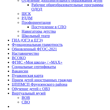
Отделение дополнительного образования детей
Рабочие общеобразовательные программы
ОДОД
ШСК
РДДМ
Профориентация
Поступление в СПО
Навигаторы детства
Школьный театр
ГИА (ОГЭ и ЕГЭ)
Функциональная грамотность
Обновленный ФГОС-2021
Наставничество
ВСОКО
ФГИС «Моя школа» / «MAX»
Социальные сертификаты
Вакансии
Пушкинская карта
Прием детей иностранных граждан
ЦППМСП Фрунзенского района
Обучение детей с ОВЗ
Виртуальный музей
ВОВ
СВО