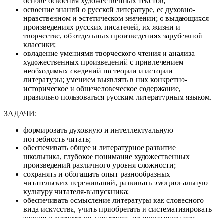
основе освоения художественных текстов;
освоение знаний о русской литературе, ее духовно-
нравственном и эстетическом значении; о выдающихся
произведениях русских писателей, их жизни и
творчестве, об отдельных произведениях зарубежной
классики;
овладение умениями творческого чтения и анализа
художественных произведений с привлечением
необходимых сведений по теории и истории
литературы; умением выявлять в них конкретно-
историческое и общечеловеческое содержание,
правильно пользоваться русским литературным языком.
ЗАДАЧИ:
формировать духовную и интеллектуальную
потребность читать;
обеспечивать общее и литературное развитие
школьника, глубокое понимание художественных
произведений различного уровня сложности;
сохранять и обогащать опыт разнообразных
читательских переживаний, развивать эмоциональную
культуру читателя-выпускника;
обеспечивать осмысление литературы как словесного
вида искусства, учить приобретать и систематизировать
знания о литературе, писателях, их произведениях;