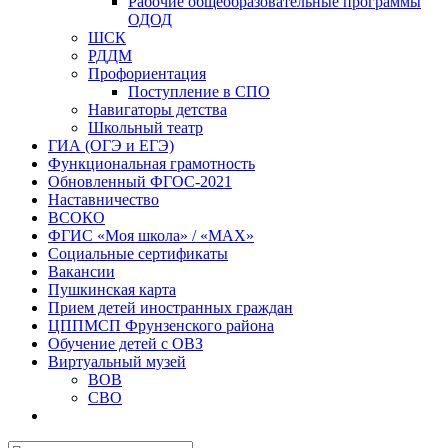
Рабочие общеобразовательные программы
ОДОД
ШСК
РДДМ
Профориентация
Поступление в СПО
Навигаторы детства
Школьный театр
ГИА (ОГЭ и ЕГЭ)
Функциональная грамотность
Обновленный ФГОС-2021
Наставничество
ВСОКО
ФГИС «Моя школа» / «MAX»
Социальные сертификаты
Вакансии
Пушкинская карта
Прием детей иностранных граждан
ЦППМСП Фрунзенского района
Обучение детей с ОВЗ
Виртуальный музей
ВОВ
СВО