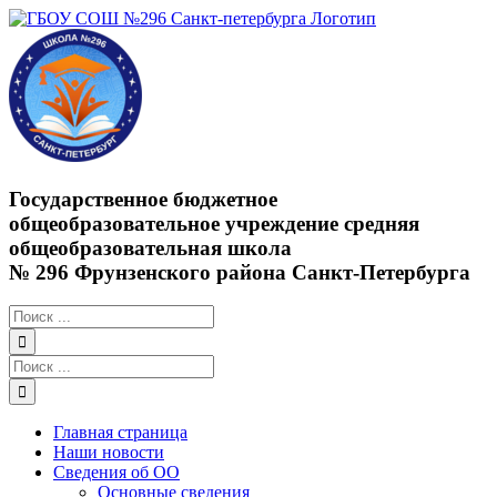
Skip
to
content
Государственное бюджетное
общеобразовательное учреждение средняя
общеобразовательная школа
№ 296 Фрунзенского района Санкт-Петербурга
Результат
поиска:
Результат
поиска:
Главная страница
Наши новости
Сведения об ОО
Основные сведения