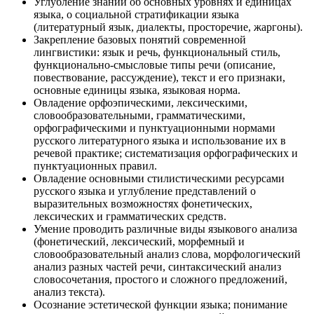
Углубление знаний об основных уровнях и единицах
языка, о социальной стратификации языка
(литературный язык, диалекты, просторечие, жаргоны).
Закрепление базовых понятий современной
лингвистики: язык и речь, функциональный стиль,
функционально-смысловые типы речи (описание,
повествование, рассуждение), текст и его признаки,
основные единицы языка, языковая норма.
Овладение орфоэпическими, лексическими,
словообразовательными, грамматическими,
орфографическими и пунктуационными нормами
русского литературного языка и использование их в
речевой практике; систематизация орфографических и
пунктуационных правил.
Овладение основными стилистическими ресурсами
русского языка и углубление представлений о
выразительных возможностях фонетических,
лексических и грамматических средств.
Умение проводить различные виды языкового анализа
(фонетический, лексический, морфемный и
словообразовательный анализ слова, морфологический
анализ разных частей речи, синтаксический анализ
словосочетания, простого и сложного предложений,
анализ текста).
Осознание эстетической функции языка; понимание